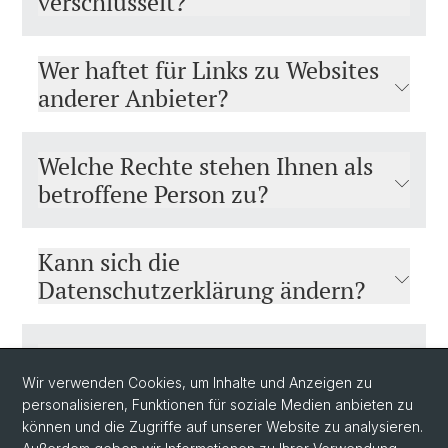
verschlüsselt?
Wer haftet für Links zu Websites
anderer Anbieter?
Welche Rechte stehen Ihnen als
betroffene Person zu?
Kann sich die
Datenschutzerklärung ändern?
Wer ist für die Website
geo.unibas.ch verantwortlich
Wir verwenden Cookies, um Inhalte und Anzeigen zu
personalisieren, Funktionen für soziale Medien anbieten zu
und an wen können Sie sich bei
können und die Zugriffe auf unserer Website zu analysieren.
Bedarf wenden?